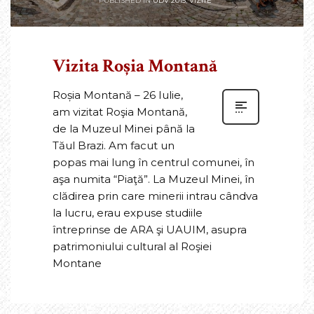
PUBLISHED IN
UDV 2015
,
VIZITE
Vizita Roșia Montană
Roșia Montană – 26 Iulie,
am vizitat Roşia Montană,
de la Muzeul Minei până la
Tăul Brazi. Am facut un
popas mai lung în centrul comunei, în
aşa numita “Piaţă”. La Muzeul Minei, în
clădirea prin care minerii intrau cândva
la lucru, erau expuse studiile
întreprinse de ARA şi UAUIM, asupra
patrimoniului cultural al Roşiei
Montane