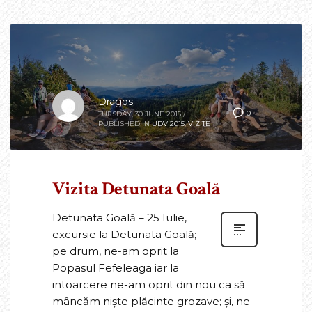
Dragos
0
TUESDAY, 30 JUNE 2015
/
PUBLISHED IN
UDV 2015
,
VIZITE
Vizita Detunata Goală
Detunata Goală – 25 Iulie,
excursie la Detunata Goală;
pe drum, ne-am oprit la
Popasul Fefeleaga iar la
intoarcere ne-am oprit din nou ca să
mâncăm niște plăcinte grozave; și, ne-