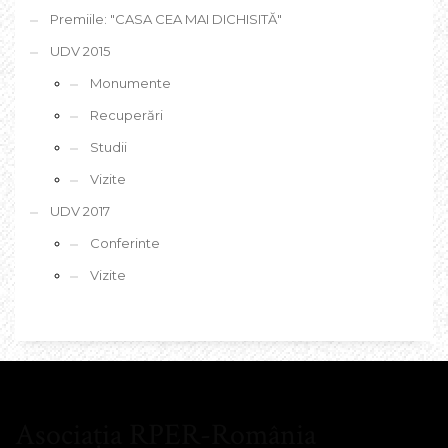
Premiile: "CASA CEA MAI DICHISITĂ"
UDV 2015
Monumente
Recuperări
Studii
Vizite
UDV 2017
Conferinte
Vizite
Asociația RPER-România