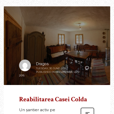
Dragos
0
TUESDAY, 30 JUNE 2015
/
PUBLISHED IN
RECUPERĂRI
,
UDV
2015
Reabilitarea Casei Colda
Un șantier activ pe