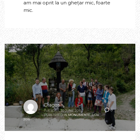
am mai oprit la un ghețar mic, foarte
mic.
Dragos
0
TUESDAY, 30 JUNE 2015
/
PUBLISHED IN
MONUMENTE
,
UDV
2015