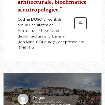
arhitecturale, bioclimatice
si antropologice.”
Codina DUSOIU, conf. dr.
arh. la Facultatea de
Arhitectura, Universitatea
de Arhitectură şi Urbanism
„Ion Mincu” Bucureşti, vicepreşedinte
RPER-Ro
Dragos
0
TUESDAY, 30 JUNE 2015
/