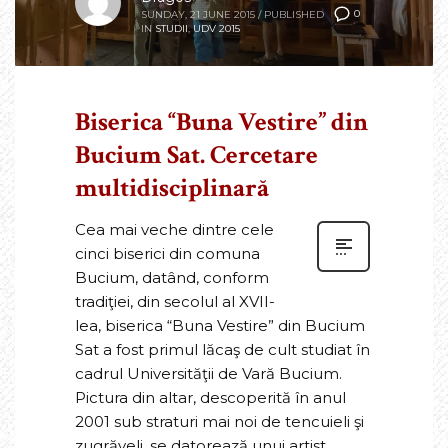
0
SUNDAY, 21 JUNE 2015
/
PUBLISHED
IN
STUDII
,
UDV 2015
Biserica “Buna Vestire” din
Bucium Sat. Cercetare
multidisciplinară
Cea mai veche dintre cele
cinci biserici din comuna
Bucium, datând, conform
tradiţiei, din secolul al XVII-
lea, biserica “Buna Vestire” din Bucium
Sat a fost primul lăcaş de cult studiat în
cadrul Universităţii de Vară Bucium.
Pictura din altar, descoperită în anul
2001 sub straturi mai noi de tencuieli şi
zugrăveli, se datorează unui artist