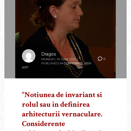
Dragos
0
MONDAY, 19 JUNE 2017
/
PUBLISHED IN
CONFERINTE
,
UDV
2017
“Notiunea de invariant si
rolul sau in definirea
arhitecturii vernaculare.
Considerente