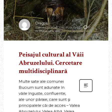
Dragos
0
SUNDAY, 21 JUNE 2015
/
PUBLISHED
IN
STUDII
,
UDV 2015
Peisajul cultural al Văii
Abruzelului. Cercetare
multidisciplinară
Multe sate ale comunei
Bucium sunt adunate în
văile înguste, confluente,
ale unor pâraie, care sunt şi
principalele căi de acces – Valea
Abruzelului, Valea Albă, Valea