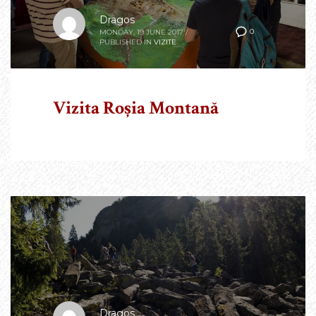
Dragos
0
MONDAY, 19 JUNE 2017
/
PUBLISHED IN
VIZITE
Vizita Roșia Montană
Dragos