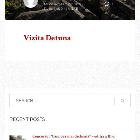
0
MONDAY, 19 JUNE 2017
/
PUBLISHED IN
VIZITE
Vizita Detuna
RECENT POSTS
Concursul “Casa cea mai dichisită” – editia a III-a