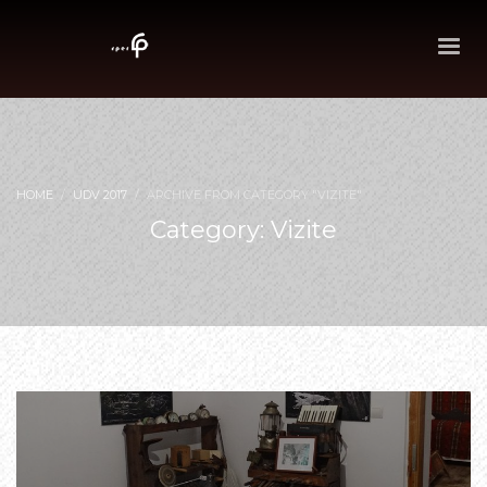
HOME
UDV 2017
ARCHIVE FROM CATEGORY "VIZITE"
Category: Vizite