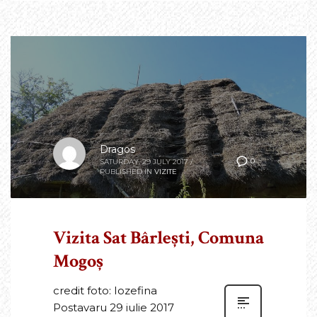
Dragos
0
SATURDAY, 29 JULY 2017
/
PUBLISHED IN
VIZITE
Vizita Sat Bârlești, Comuna
Mogoș
credit foto: Iozefina
Postavaru 29 iulie 2017