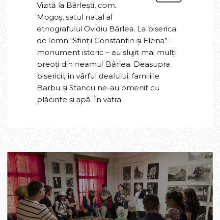
Vizită la Bârlești, com.
Mogoș, satul natal al
etnografului Ovidiu Bârlea. La biserica
de lemn “Sfinții Constantin și Elena” –
monument istoric – au slujit mai mulți
preoți din neamul Bârlea. Deasupra
bisericii, în vârful dealului, familiile
Barbu și Stancu ne-au omenit cu
plăcinte și apă. În vatra