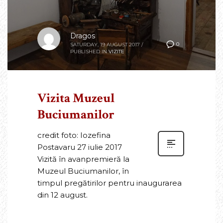
Dragos
0
SATURDAY, 19 AUGUST 2017
/
PUBLISHED IN
VIZITE
Vizita Muzeul
Buciumanilor
credit foto: Iozefina
Postavaru 27 iulie 2017
Vizită în avanpremieră la
Muzeul Buciumanilor, în
timpul pregătirilor pentru inaugurarea
din 12 august.