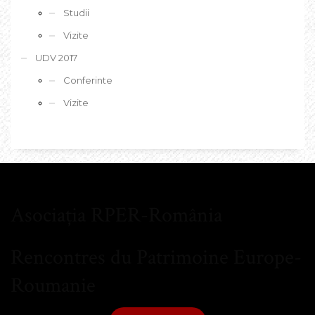
Studii
Vizite
UDV 2017
Conferinte
Vizite
Asociația RPER-România
Rencontres du Patrimoine Europe-
Roumanie