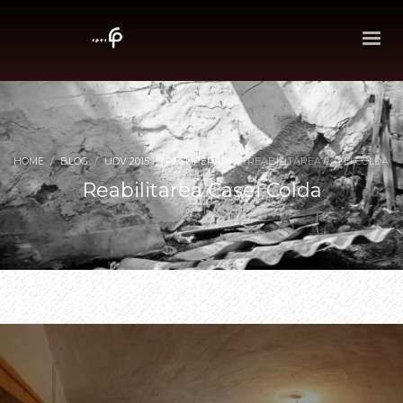
HOME
BLOG
UDV 2015
RECUPERĂRI
REABILITAREA CASEI COLDA
Reabilitarea Casei Colda